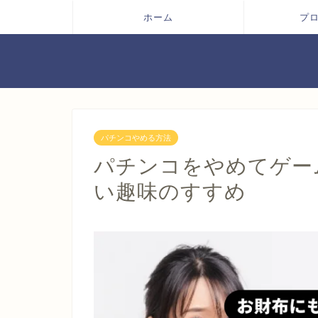
ホーム
プ
パチンコやめる方法
パチンコをやめてゲー
い趣味のすすめ