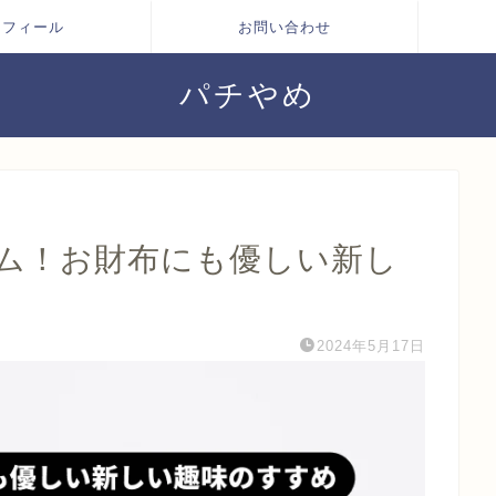
ロフィール
お問い合わせ
パチやめ
ム！お財布にも優しい新し
2024年5月17日