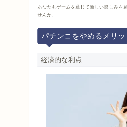
あなたもゲームを通じて新しい楽しみを
せんか。
パチンコをやめるメリッ
経済的な利点