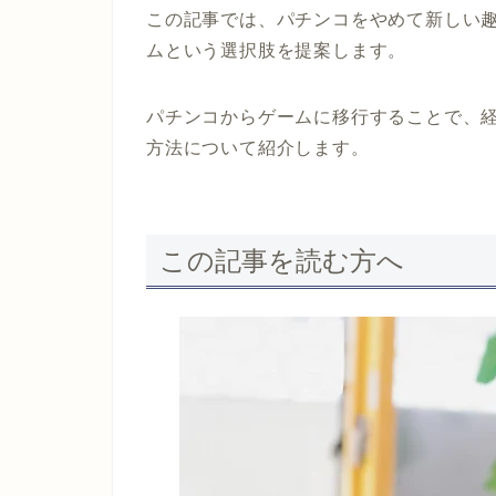
この記事では、パチンコをやめて新しい
ムという選択肢を提案します。
パチンコからゲームに移行することで、
方法について紹介します。
この記事を読む方へ