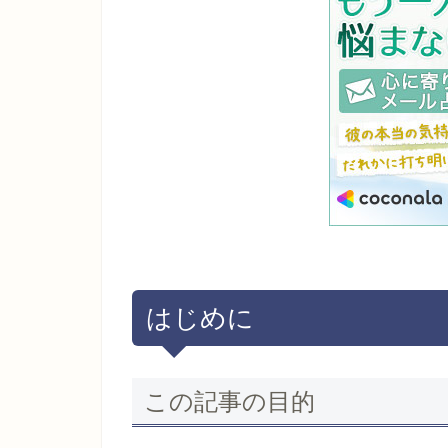
はじめに
この記事の目的