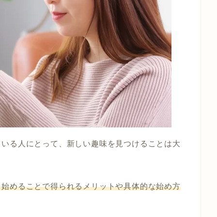
ている人にとって、新しい趣味を見つけることは大
を始めることで得られるメリットや具体的な始め方