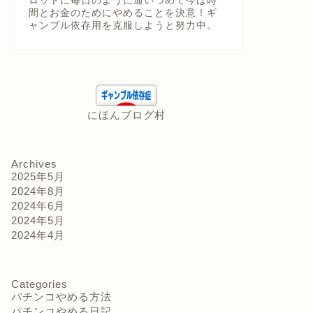
ロットに毎日のように通いつめて今は時
間とお金のためにやめることを決意！ギ
ャンブル依存用を克服しようと努力中。
にほんブログ村
Archives
2025年5月
2024年8月
2024年6月
2024年5月
2024年4月
Categories
パチンコやめる方法
パチンコやめる日記