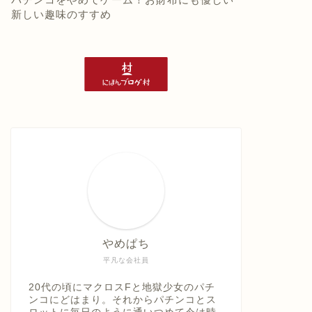
新しい趣味のすすめ
やめぱち
平凡な会社員
20代の頃にマクロスFと地獄少女のパチ
ンコにどはまり。それからパチンコとス