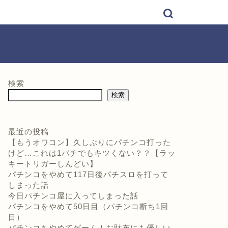
検索
検索
最近の投稿
【もうオワコン】久しぶりにパチンコ打った
けど…これは1パチでもキツくない？？【ラッ
キートリガーしんどい】
パチンコをやめて117日後パチスロを打って
しまった話
今日パチンコ屋に入ってしまった話
パチンコをやめて50日目（パチンコ断ち1回
目）
パチンコをやめてゲーム！お財布にも優しい