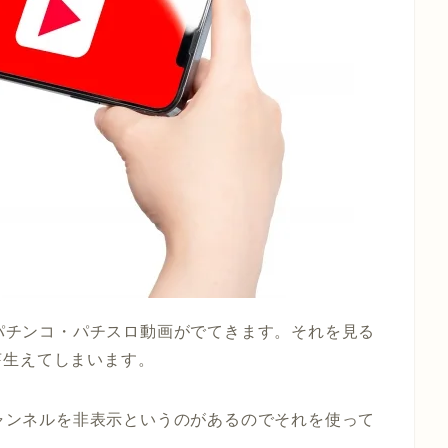
にパチンコ・パチスロ動画がでてきます。それを見る
芽生えてしまいます。
チャンネルを非表示というのがあるのでそれを使って