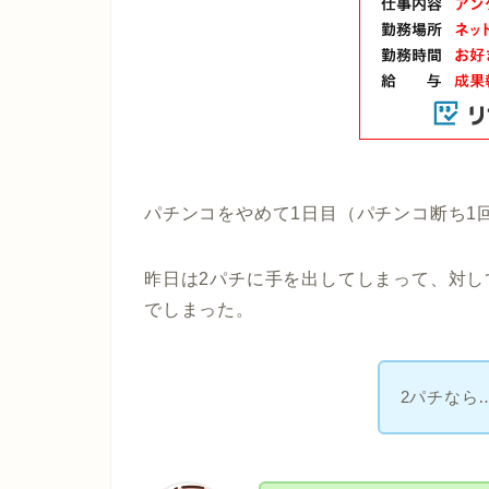
パチンコをやめて1日目（パチンコ断ち1
昨日は2パチに手を出してしまって、対
でしまった。
2パチなら