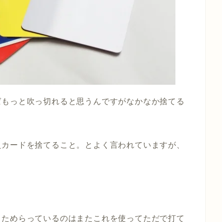
ばもっと吹っ切れると思うんですがなかなか捨てる
員カードを捨てること。とよく言われていますが、
もためらっているのはまたこれを使ってただで打て