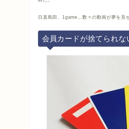
日直島田、1game…数々の動画が夢を
会員カードが捨てられな