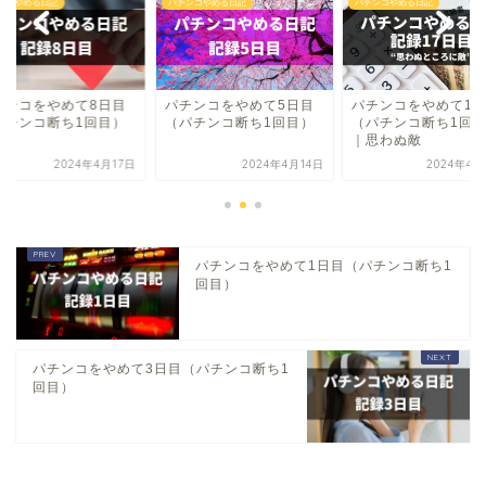
ンコやめる日記
パチンコやめる日記
パチンコやめる日記
チンコをやめて8日目
パチンコをやめて5日目
パチンコをやめて17
パチンコ断ち1回目）
（パチンコ断ち1回目）
（パチンコ断ち1回
｜思わぬ敵
2024年4月17日
2024年4月14日
2024年4月
パチンコをやめて1日目（パチンコ断ち1
回目）
パチンコをやめて3日目（パチンコ断ち1
回目）