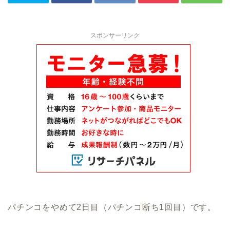
スポンサーリンク
パチンコをやめて2日目（パチンコ断ち1回目）です。