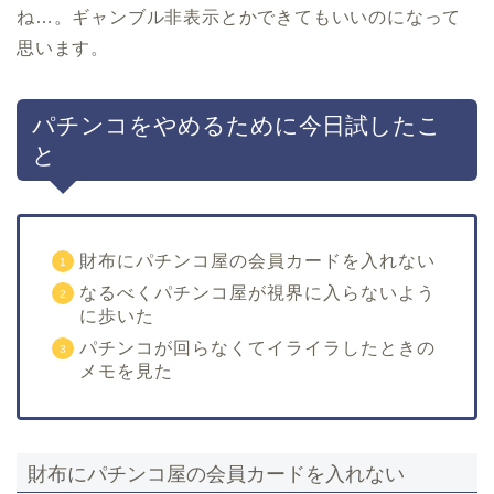
ね…。ギャンブル非表示とかできてもいいのになって
思います。
パチンコをやめるために今日試したこ
と
財布にパチンコ屋の会員カードを入れない
なるべくパチンコ屋が視界に入らないよう
に歩いた
パチンコが回らなくてイライラしたときの
メモを見た
財布にパチンコ屋の会員カードを入れない