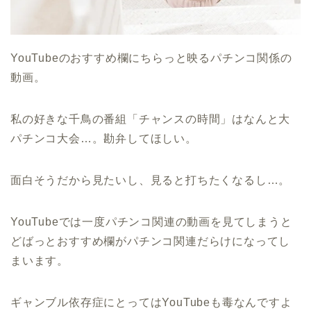
YouTubeのおすすめ欄にちらっと映るパチンコ関係の
動画。
私の好きな千鳥の番組「チャンスの時間」はなんと大
パチンコ大会…。勘弁してほしい。
面白そうだから見たいし、見ると打ちたくなるし…。
YouTubeでは一度パチンコ関連の動画を見てしまうと
どばっとおすすめ欄がパチンコ関連だらけになってし
まいます。
ギャンブル依存症にとってはYouTubeも毒なんですよ