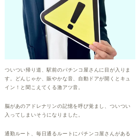
ついつい帰り道、駅前のパチンコ屋さんに目が入りま
す。どんじゃか、賑やかな音、自動ドアが開くとキュ
イン！と聞こえてくる激アツ音。
脳があのアドレナリンの記憶を呼び覚まし、ついつい
入ってしまいそうになりました。
通勤ルート、毎日通るルートにパチンコ屋さんがある