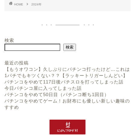
HOME
2024年
検索
検索
最近の投稿
【もうオワコン】久しぶりにパチンコ打ったけど…これは
1パチでもキツくない？？【ラッキートリガーしんどい】
パチンコをやめて117日後パチスロを打ってしまった話
今日パチンコ屋に入ってしまった話
パチンコをやめて50日目（パチンコ断ち1回目）
パチンコをやめてゲーム！お財布にも優しい新しい趣味の
すすめ