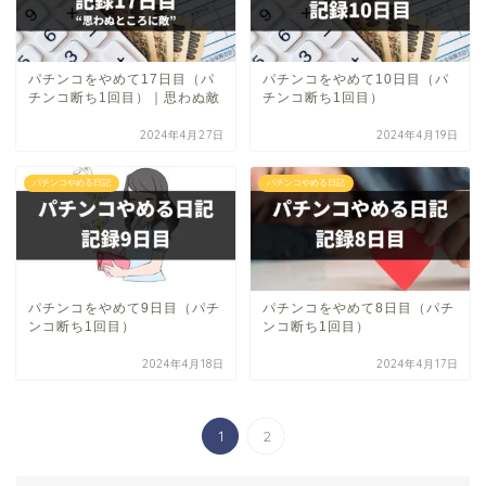
パチンコをやめて17日目（パ
パチンコをやめて10日目（パ
チンコ断ち1回目）｜思わぬ敵
チンコ断ち1回目）
2024年4月27日
2024年4月19日
パチンコやめる日記
パチンコやめる日記
パチンコをやめて9日目（パチ
パチンコをやめて8日目（パチ
ンコ断ち1回目）
ンコ断ち1回目）
2024年4月18日
2024年4月17日
1
2