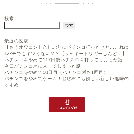
検索
検索
最近の投稿
【もうオワコン】久しぶりにパチンコ打ったけど…これは
1パチでもキツくない？？【ラッキートリガーしんどい】
パチンコをやめて117日後パチスロを打ってしまった話
今日パチンコ屋に入ってしまった話
パチンコをやめて50日目（パチンコ断ち1回目）
パチンコをやめてゲーム！お財布にも優しい新しい趣味の
すすめ