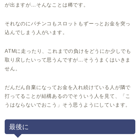
が出ますが…そんなことは稀です。
それなのにパチンコもスロットもずーっとお金を突っ
込んでしまう人がいます。
ATMに走ったり、これまでの負けをどうにか少しでも
取り戻したいって思うんですが…そううまくはいきま
せん。
だんだん自棄になってお金を入れ続けている人が隣で
打ってることが結構あるのでそういう人を見て、「こ
うはならないでおこう」そう思うようにしています。
最後に