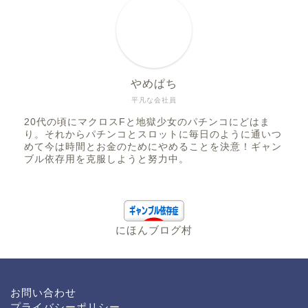
やめぱち
平凡な会社員
20代の頃にマクロスFと地獄少女のパチンコにどはま
り。それからパチンコとスロットに毎日のように通いつ
めて今は時間とお金のためにやめることを決意！ギャン
ブル依存用を克服しようと努力中。
にほんブログ村
お問い合わせ
プライバシーポリシー