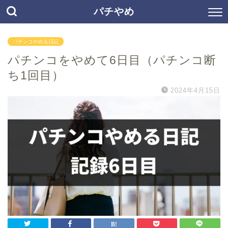
パチやめ
パチンコやめる日記
パチンコをやめて6日目（パチンコ断
ち1回目）
2024年4月15日