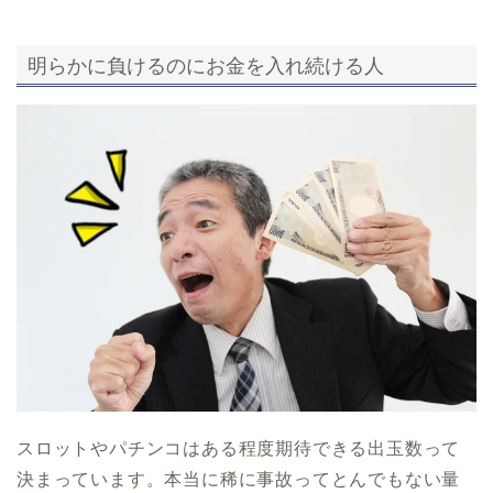
明らかに負けるのにお金を入れ続ける人
スロットやパチンコはある程度期待できる出玉数って
決まっています。本当に稀に事故ってとんでもない量