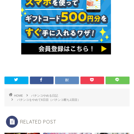
HOME
パチンコやめる日記
パチンコをやめて6日目（パチンコ断ち1回目）
RELATED POST