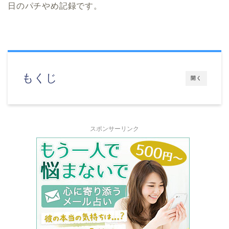
日のパチやめ記録です。
もくじ
開く
スポンサーリンク