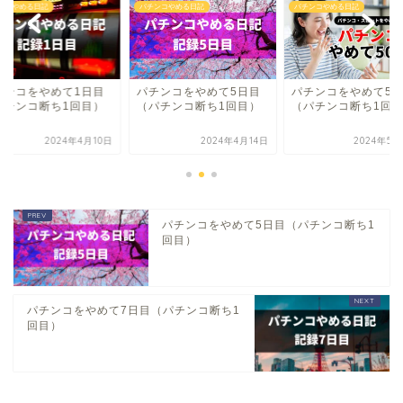
ンコやめる日記
パチンコやめる日記
パチンコやめる日記
チンコをやめて1日目
パチンコをやめて5日目
パチンコをやめて50
パチンコ断ち1回目）
（パチンコ断ち1回目）
（パチンコ断ち1回
2024年4月10日
2024年4月14日
2024年5月
パチンコをやめて5日目（パチンコ断ち1
回目）
パチンコをやめて7日目（パチンコ断ち1
回目）