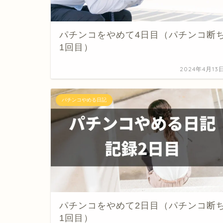
パチンコをやめて4日目（パチンコ断
1回目）
2024年4月13
パチンコやめる日記
パチンコをやめて2日目（パチンコ断
1回目）