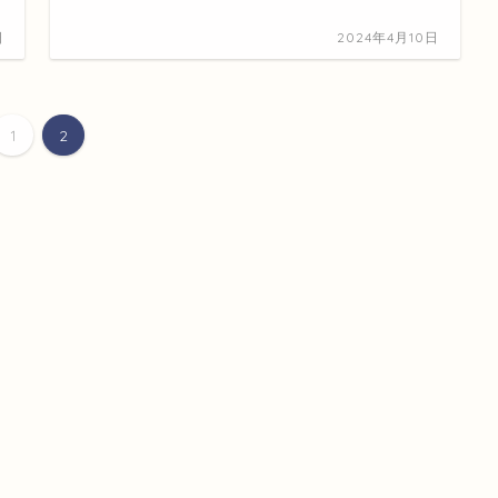
日
2024年4月10日
1
2