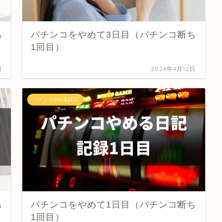
ち
パチンコをやめて3日目（パチンコ断ち
1回目）
日
2024年4月12日
パチンコやめる日記
ち
パチンコをやめて1日目（パチンコ断ち
1回目）