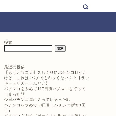
検索
検索
最近の投稿
【もうオワコン】久しぶりにパチンコ打った
けど…これは1パチでもキツくない？？【ラッ
キートリガーしんどい】
パチンコをやめて117日後パチスロを打って
しまった話
今日パチンコ屋に入ってしまった話
パチンコをやめて50日目（パチンコ断ち1回
目）
パチンコをやめてゲーム！お財布にも優しい